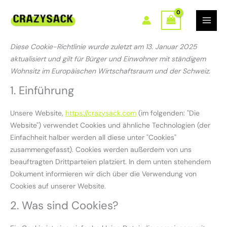
Zum
Consent
Consent
Consent
Consent
Consent
Consent
Consent
Consent
Consent
Consent
Consent
Consent
Consent
Consent
Consent
Consent
Vorlieben
Statistiken
Marketing
Inhalt
to
to
to
to
to
to
to
to
to
to
to
to
to
to
to
to
springen
service
service
service
service
service
service
service
service
service
service
service
service
service
service
service
service
pagebuilder-
woocommerce
yandex-
wistia
wordpress
elementor
themehigh
sourcebuster-
stripe
wpforms
wordfence
complianz
google-
google-
pinterest
sonstiges
Diese Cookie-Richtlinie wurde zuletzt am 13. Januar 2025
(various)
metrica
js
fonts
recaptcha
aktualisiert und gilt für Bürger und Einwohner mit ständigem
Wohnsitz im Europäischen Wirtschaftsraum und der Schweiz.
1. Einführung
Unsere Website,
https://crazysack.com
(im folgenden: "Die
Website") verwendet Cookies und ähnliche Technologien (der
Einfachheit halber werden all diese unter "Cookies"
zusammengefasst). Cookies werden außerdem von uns
beauftragten Drittparteien platziert. In dem unten stehendem
Dokument informieren wir dich über die Verwendung von
Cookies auf unserer Website.
2. Was sind Cookies?