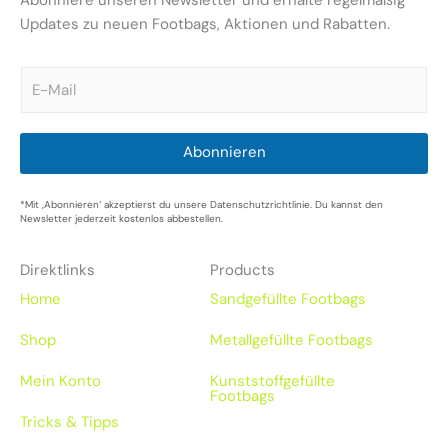
Updates zu neuen Footbags, Aktionen und Rabatten.
E
m
a
i
l
Abonnieren
*
*Mit ‚Abonnieren‘ akzeptierst du unsere Datenschutzrichtlinie. Du kannst den
Newsletter jederzeit kostenlos abbestellen.
Direktlinks
Products
Home
Sandgefüllte Footbags
Shop
Metallgefüllte Footbags
Mein Konto
Kunststoffgefüllte
Footbags
Tricks & Tipps