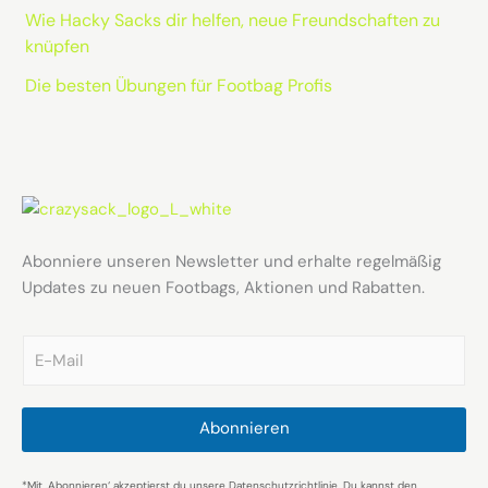
Wie Hacky Sacks dir helfen, neue Freundschaften zu
knüpfen
Die besten Übungen für Footbag Profis
Abonniere unseren Newsletter und erhalte regelmäßig
Updates zu neuen Footbags, Aktionen und Rabatten.
E
m
a
i
l
Abonnieren
*
*Mit ‚Abonnieren‘ akzeptierst du unsere Datenschutzrichtlinie. Du kannst den