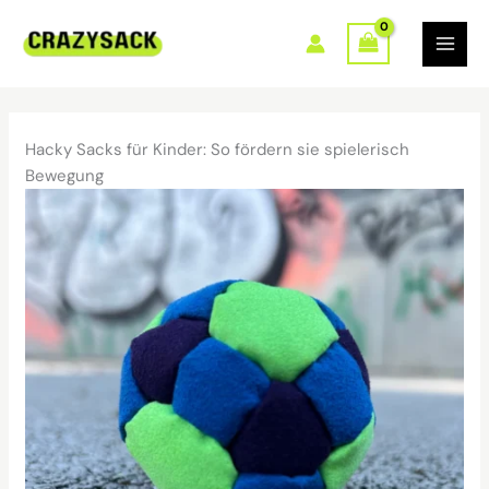
Zum
Inhalt
springen
Hacky Sacks für Kinder: So fördern sie spielerisch
Bewegung