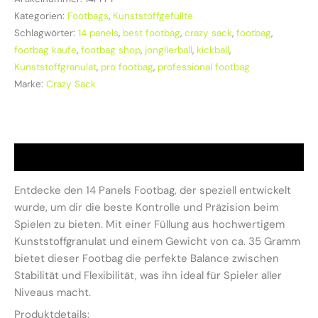
Kategorien:
Footbags
,
Kunststoffgefüllte
Schlagwörter:
14 panels
,
best footbag
,
crazy sack
,
footbag
,
footbag kaufe
,
footbag shop
,
jonglierball
,
kickball
,
Kunststoffgranulat
,
pro footbag
,
professional footbag
Marke:
Crazy Sack
Beschreibung
Entdecke den 14 Panels Footbag, der speziell entwickelt
wurde, um dir die beste Kontrolle und Präzision beim
Spielen zu bieten. Mit einer Füllung aus hochwertigem
Kunststoffgranulat und einem Gewicht von ca. 35 Gramm
bietet dieser Footbag die perfekte Balance zwischen
Stabilität und Flexibilität, was ihn ideal für Spieler aller
Niveaus macht.
Produktdetails: