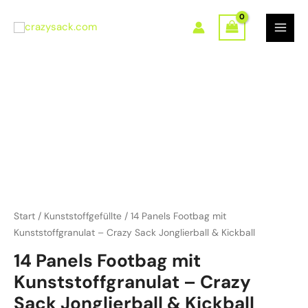
Zum
Inhalt
springen
Start
/
Kunststoffgefüllte
/ 14 Panels Footbag mit
Kunststoffgranulat – Crazy Sack Jonglierball & Kickball
14 Panels Footbag mit
Kunststoffgranulat – Crazy
Sack Jonglierball & Kickball