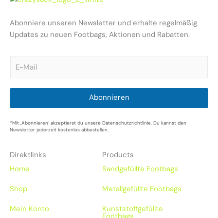
Abonniere unseren Newsletter und erhalte regelmäßig
Updates zu neuen Footbags, Aktionen und Rabatten.
E
m
a
i
l
Abonnieren
*
*Mit ‚Abonnieren‘ akzeptierst du unsere Datenschutzrichtlinie. Du kannst den
Newsletter jederzeit kostenlos abbestellen.
Direktlinks
Products
Home
Sandgefüllte Footbags
Shop
Metallgefüllte Footbags
Mein Konto
Kunststoffgefüllte
Footbags