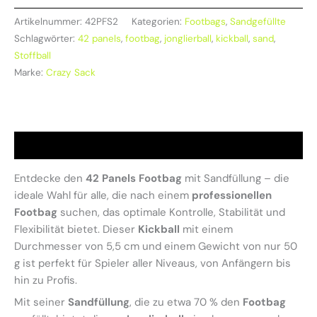
Artikelnummer:
42PFS2
Kategorien:
Footbags
,
Sandgefüllte
Schlagwörter:
42 panels
,
footbag
,
jonglierball
,
kickball
,
sand
,
Stoffball
Marke:
Crazy Sack
Beschreibung
Entdecke den
42 Panels Footbag
mit Sandfüllung – die
ideale Wahl für alle, die nach einem
professionellen
Footbag
suchen, das optimale Kontrolle, Stabilität und
Flexibilität bietet. Dieser
Kickball
mit einem
Durchmesser von 5,5 cm und einem Gewicht von nur 50
g ist perfekt für Spieler aller Niveaus, von Anfängern bis
hin zu Profis.
Mit seiner
Sandfüllung
, die zu etwa 70 % den
Footbag