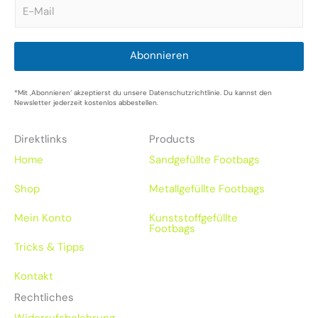
E
m
a
i
l
Abonnieren
*
*Mit ‚Abonnieren‘ akzeptierst du unsere Datenschutzrichtlinie. Du kannst den
Newsletter jederzeit kostenlos abbestellen.
Direktlinks
Products
Home
Sandgefüllte Footbags
Shop
Metallgefüllte Footbags
Mein Konto
Kunststoffgefüllte
Footbags
Tricks & Tipps
Kontakt
Rechtliches
Widerrufsbelehrung