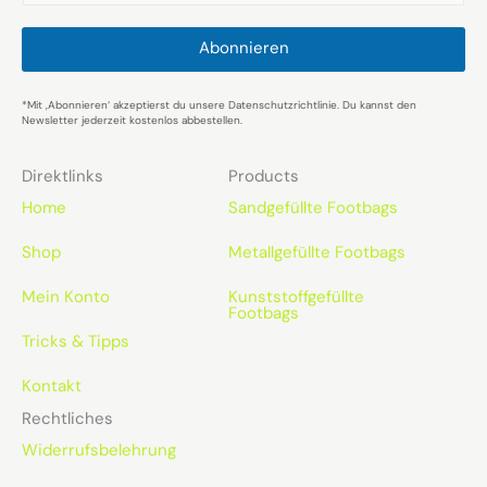
a
i
l
Abonnieren
*
*Mit ‚Abonnieren‘ akzeptierst du unsere Datenschutzrichtlinie. Du kannst den
Newsletter jederzeit kostenlos abbestellen.
Direktlinks
Products
Home
Sandgefüllte Footbags
Shop
Metallgefüllte Footbags
Mein Konto
Kunststoffgefüllte
Footbags
Tricks & Tipps
Kontakt
Rechtliches
Widerrufsbelehrung