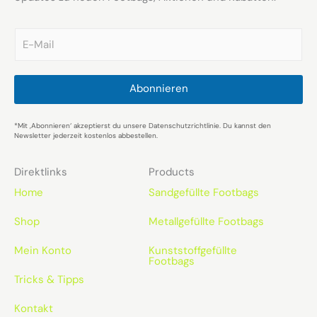
E
m
a
i
l
Abonnieren
*
*Mit ‚Abonnieren‘ akzeptierst du unsere Datenschutzrichtlinie. Du kannst den
Newsletter jederzeit kostenlos abbestellen.
Direktlinks
Products
Home
Sandgefüllte Footbags
Shop
Metallgefüllte Footbags
Mein Konto
Kunststoffgefüllte
Footbags
Tricks & Tipps
Kontakt